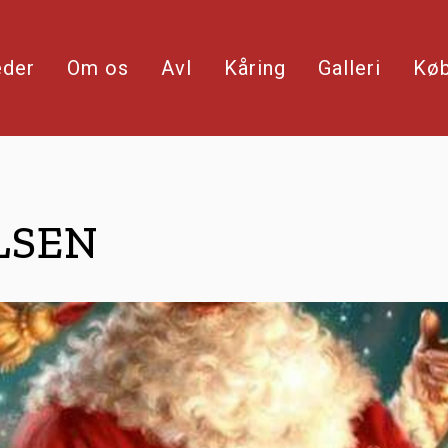
eder
Om os
Avl
Kåring
Galleri
Køb
LSEN